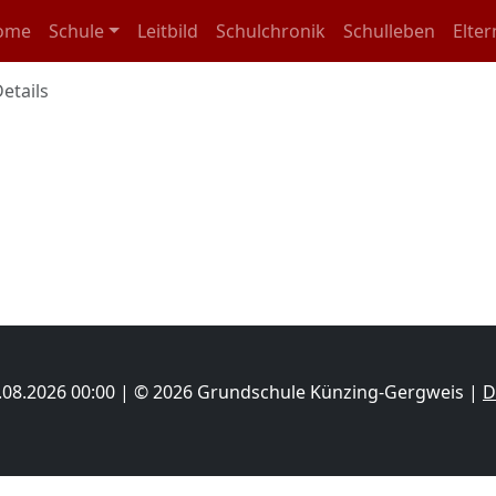
igation überspringen
ome
Schule
Leitbild
Schulchronik
Schulleben
Elter
Details
06.08.2026 00:00 | © 2026 Grundschule Künzing-Gergweis |
D