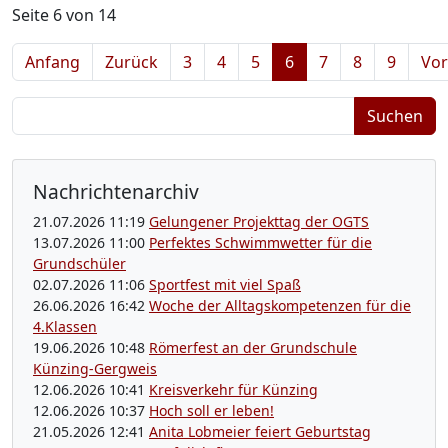
Seite 6 von 14
Anfang
Zurück
3
4
5
6
7
8
9
Vor
Suchbegriffe
Suchen
Nachrichtenarchiv
21.07.2026 11:19
Gelungener Projekttag der OGTS
13.07.2026 11:00
Perfektes Schwimmwetter für die
Grundschüler
02.07.2026 11:06
Sportfest mit viel Spaß
26.06.2026 16:42
Woche der Alltagskompetenzen für die
4.Klassen
19.06.2026 10:48
Römerfest an der Grundschule
Künzing-Gergweis
12.06.2026 10:41
Kreisverkehr für Künzing
12.06.2026 10:37
Hoch soll er leben!
21.05.2026 12:41
Anita Lobmeier feiert Geburtstag