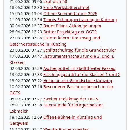
21.05.2026 09:46
Lauf dich fit!
18.05.2026 12:30
Freie Werkstatt eröffnet
15.05.2026 13:04
Offene Sommerbühne 2026
11.05.2026 12:56
Tennis-Schnuppertraining in Künzing
30.04.2026 12:37
Baum-Pflanz-Aktion gelungen
28.04.2026 12:23
Dritter Projekttag der OGTS
27.03.2026 07:36
Ostern feiern: Kreuzweg und
Osternestersuche in Künzing
23.03.2026 07:27
Schlittschuhtag für die Grundschüler
17.03.2026 07:47
Instrumentenschau für die 3. und 4.
Klassen
02.03.2026 07:39
Aschenputtel im Stadttheater Passau
13.02.2026 07:33
Faschingsgaudi für die Klassen 1 und 2
13.02.2026 07:22
Helau an der Grundschule Künzing
10.02.2026 07:16
Besonderer Faschingsbesuch in der
OGTS
05.02.2026 07:27
Zweiter Projekttag der OGTS
15.01.2026 07:38
Feierstunde für Bürgermeister
Lobmeier
18.12.2025 12:09
Offene Bühne in Künzing und
Gergweis
16.12.2025 07:52
Wie die Römer speisten